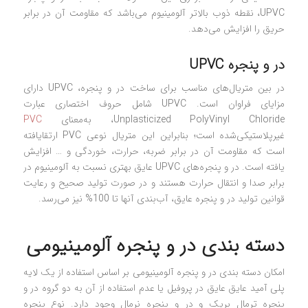
UPVC، نقطه ذوب بالاتر آلومینیوم می‌باشد که مقاومت آن در برابر
حریق را افزایش می‌دهد.
در و پنجره UPVC
در بین متریال‌های مناسب برای ساخت در و پنجره، UPVC دارای
مزایای فراوان است. UPVC شامل حروف اختصاری عبارت
Unplasticized PolyVinyl Chloride، به‌معنای
PVC
غیرپلاستیکی‌شده است؛ بنابراین این متریال نوعی PVC ارتقایافته
است که مقاومت آن در برابر ضربه، حرارت، خوردگی و … افزایش
یافته است. در و پنجره‌های UPVC عایق بهتری نسبت به آلومینیوم در
برابر صدا و انتقال حرارت هستند و در صورت تولید صحیح و رعایت
قوانین تولید در و پنجره عایق، آب‌بندی آنها تا 100% نیز می‌رسد.
دسته بندی در و پنجره آلومینیومی
امکان دسته بندی در و پنجره آلومینیومی بر اساس استفاده از یک لایه
پلی آمید عایق عایق در پروفیل یا عدم استفاده از آن به دو گروه در و
پنجره ترمال بریک و در و پنجره نرمال وجود دارد. نوع پنجره