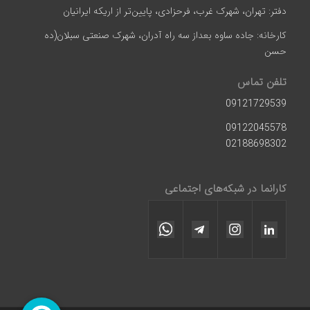
دفتر: تهران، شهرک غرب، فرحزادی، پایین‌تر از اریکه ایرانیان
کارخانه: جاده ساوه بعداز سه راه آدران، شهرک صنعتی سبلان(ده
حسن
تلفن تماس
09121729539
09122045578
02188698302
کارانما در شبکه‌های اجتماعی