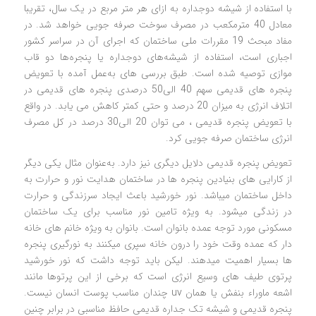
با استفاده از شیشه دوجداره به ازای هر متر مربع در یک سال، تقریبا
معادل 40 مترمکعب در مصرف سوخت صرفه جویی خواهد شد. در
مفاد مبحث 19 مقررات ملی ساختمان که اجرای آن در سراسر کشور
اجباری است، استفاده از شیشه‌های دوجداره یا پنجره‌ها دو قاب
موازی توصیه شده است. طبق بررسی های به‌عمل آمده با تعویض
پنجره های قدیمی سهم 40 الی50 درصدی پنجره های قدیمی در
اتلاف انرژی به میزان 20 درصد و حتی کمتر کاهش می یابد. در واقع
با تعویض پنجره قدیمی ، می توان 20 الی30 درصد در کل مصرف
انرژی ساختمان صرفه جویی کرد.
تعویض پنجره قدیمی دلایل دیگری نیز دارد. به‌عنوان مثال یکی دیگر
از کارایی های بنیادین پنجره ها در ساختمان هدایت نور و حرارت به
داخل ساختمان میباشد. نور خورشید باعث ایجاد سرزندگی و حرارت
در زندگی میشود. به ویژه تامین نور مناسب برای یک ساختمان
مسکونی مورد توجه عمده بانوان است. بانوان به ویژه خانم های خانه
دار که عمده وقت خود را درون خانه سپری میکنند به نورگیری پنجره
ها بسیار اهمیت میدهند. لیکن باید توجه داشت که نور خورشید
پرتوی طیف های وسیع انرژی است که برخی از این پرتوها مانند
اشعه ماوراء بنفش یا همان uv چندان مناسب پوست انسان نیست.
پنجره قدیمی و شیشه تک جداره قدیمی حافظ مناسبی در برابر چنین