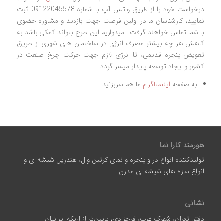
درخواست خود را از طریق واتس آپ با شماره 09122045578 ثبت
نمایید، کارشناسان ما در اولین فرصت جهت بازدید و مشاوره حضوی
با شما تماس خواهند گرفت. امیدواریم این طرح بتواند کمکی باشد به
کاهش هر چه بیشتر مصرف انرژی در ساختمان های شهری از طریق
تعویض پنجره قدیمی، تا انرژی لازم جهت حرکت چرخ صنعت در
کشور و ایجاد توسعه پایدار میسر گردد.
به صفحه
اینستاگرام
ما هم سربزنید.
هورمند کارا نما
تولیدکننده انواع در و پنجره و نمای کرتین وال، هندریل شیشه ای و
انواع سازه‌ های شیشه‌ ای مدرن
نشانی
دفتر: تهران، شهرک غرب، فرحزادی، پایین‌تر از اریکه ایرانیان