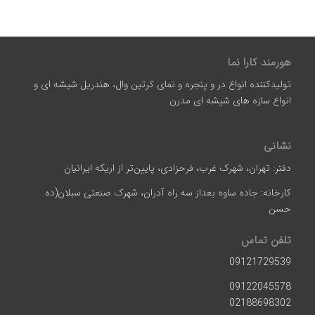
هورمند کارا نما
تولیدکننده انواع در و پنجره و نمای کرتین وال، هندریل شیشه ای و
انواع سازه‌ های شیشه‌ ای مدرن
نشانی
دفتر: تهران، شهرک غرب، فرحزادی، پایین‌تر از اریکه ایرانیان
کارخانه: جاده ساوه بعداز سه راه آدران، شهرک صنعتی سبلان(ده
حسن
تلفن تماس
09121729539
09122045578
02188698302