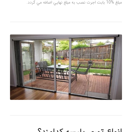
مبلغ %10 بابت اجرت نصب به مبلغ نهايي اضافه مي گردد.