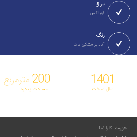
یراق
فورتکس
رنگ
آنادایز مشکی مات
200
1401
مترمربع
سال ساخت
مساحت پنجره
هورمند کارا نما