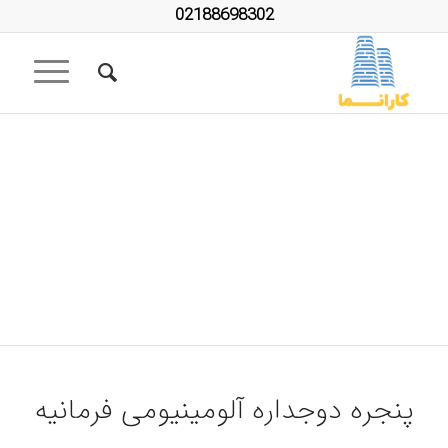
02188698302
پنجره دوجداره
آلومینیومی فرمانیه
مهندس قاسمی
فرمانیه خیابان دژمجو
پنجره دوجداره آلومینیومی فرمانیه