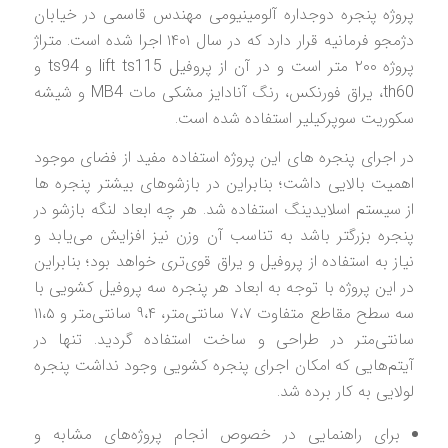
پروژه پنجره دوجداره آلومینیومی مهندس قاسمی در خیابان
دژمجو فرمانیه قرار دارد که در سال ۱۴۰۱ اجرا شده است. متراژ
پروژه ۲۰۰ متر است و در آن از پروفیل lift ts115 و ts94 و
th60، یراق فورنکس، رنگ آنادایز مشکی مات MB4 و شیشه
سکوریت سوپرکیلیر استفاده شده است.
در اجرای پنجره‌ های این پروژه استفاده مفید از فضای موجود
اهمیت بالایی داشت؛ بنابراین در بازشوهای بیشتر پنجره‌ ها
از سیستم اسلایدینگ استفاده شد. هر چه ابعاد لنگه بازشو در
پنجره بزرگتر باشد به تناسب آن وزن نیز افزایش می‌یابد و
نیاز به استفاده از پروفیل و یراق قوی‌تری خواهد بود؛ بنابراین
در این پروژه با توجه به ابعاد هر پنجره سه پروفیل کشویی با
سه سطح مقاطع متفاوت ۷،۷ سانتی‌متر، ۹،۴ سانتی‌متر و ۱۱،۵
سانتی‌متر در طراحی و ساخت استفاده گردید. تنها در
آیتم‌هایی که امکان اجرای پنجره کشویی وجود نداشت پنجره
لولایی به کار برده شد.
برای راهنمایی در خصوص انجام پروژه‌های مشابه و