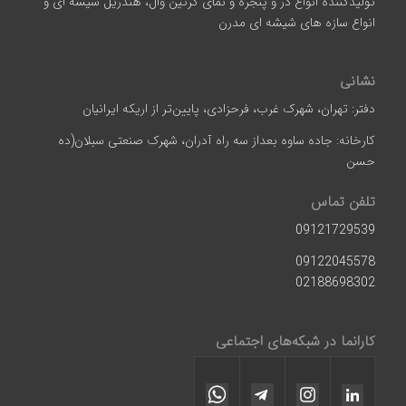
تولیدکننده انواع در و پنجره و نمای کرتین وال، هندریل شیشه ای و
انواع سازه‌ های شیشه‌ ای مدرن
نشانی
دفتر: تهران، شهرک غرب، فرحزادی، پایین‌تر از اریکه ایرانیان
کارخانه: جاده ساوه بعداز سه راه آدران، شهرک صنعتی سبلان(ده
حسن
تلفن تماس
09121729539
09122045578
02188698302
کارانما در شبکه‌های اجتماعی