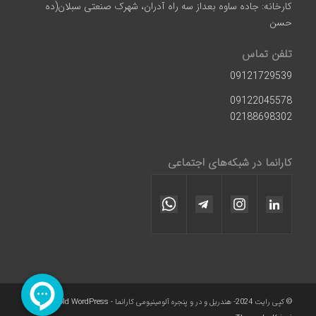
کارخانه: جاده ساوه بعداز سه راه آدران، شهرک صنعتی سبلان(ده
حسن
تلفن تماس
09121729539
09122045578
02188698302
کارانما در شبکه‌های اجتماعی
© کپی رایت 2024- هندریل و در و پنجره آلومینیومی کارانما -
Enfold WordPress