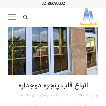
02188698302
انواع قاب پنجره دوجداره
/
/
/
نوامبر 15, 2025
0 دیدگاه
در
مقالات
توسط
کارانما