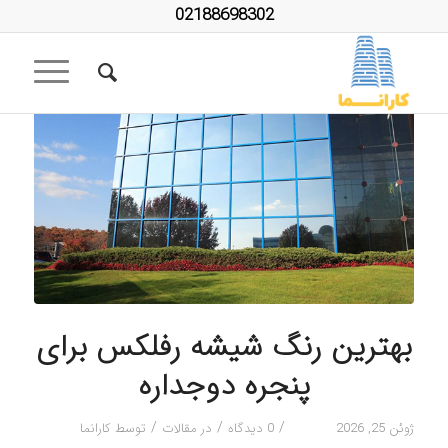
02188698302
بهترین رنگ شیشه رفلکس برای
پنجره دوجداره
/
/
/
ژوئن 25, 2026
0 دیدگاه
در
مقالات
توسط
کارانما