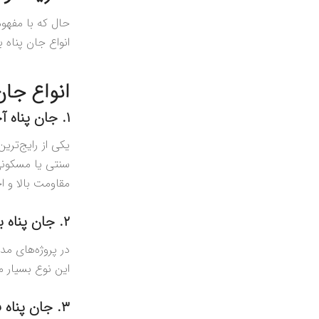
حال که با مفهوم
انواع جان پناه
انواع جا
۱. جان پناه آجری
یکی از رایج‌تری
سنتی یا مسکونی
مقاومت بالا و ا
۲. جان پناه بتنی
در پروژه‌های مد
این نوع بسیار م
۳. جان پناه فلزی