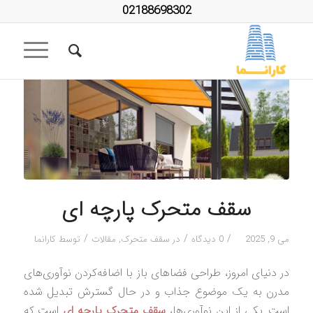
02188698302
سقف متحرک پارچه ای
/
/
/
می 9, 2025
0 دیدگاه
در
سقف متحرک
,
مقالات
توسط
کارانما
در دنیای امروز، طراحی فضاهای باز با اضافه‌کردن نوآوری‌های
مدرن به یک موضوع جذاب و در حال گسترش تبدیل شده
است. یکی از این نوآوری‌ها،
سقف متحرک پارچه ای
است که