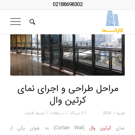
02188698302
مراحل طراحی و اجرای نمای
کرتین وال
/
/
/
فوریه 1, 2026
0 دیدگاه
در
مقالات
توسط
کارانما
نمای
کرتین وال
(Curtain Wall) به عنوان یکی از