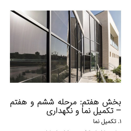
بخش هفتم: مرحله ششم و هفتم
– تکمیل نما و نگهداری
۱. تکمیل نما