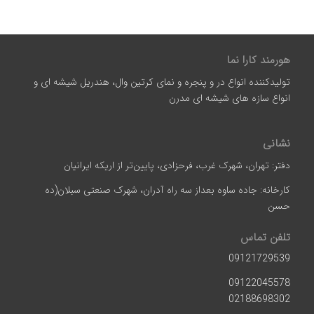
هورمند کارا نما
تولیدکننده انواع در و پنجره و نمای کرتین وال، هندریل شیشه ای و
انواع سازه‌ های شیشه‌ ای مدرن
نشانی
دفتر: تهران، شهرک غرب، فرحزادی، پایین‌تر از اریکه ایرانیان
کارخانه: جاده ساوه بعداز سه راه آدران، شهرک صنعتی سبلان(ده
حسن
تلفن تماس
09121729539
09122045578
02188698302