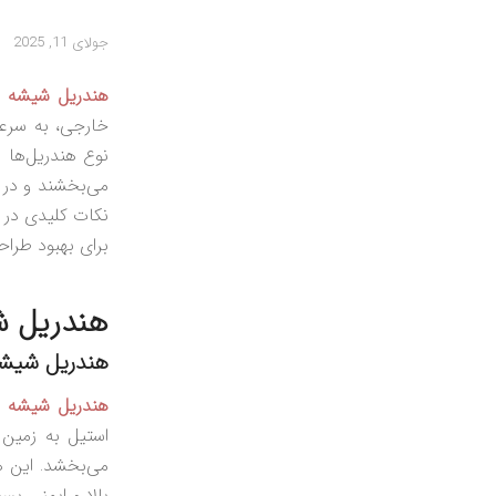
جولای 11, 2025
هندریل شیشه‌ ا
خارجی، به سرع
نوع هندریل‌ها 
می‌بخشند و در ع
نکات کلیدی در 
برای بهبود طر
هندریل ش
هندریل شیش
هندریل شیشه‌ 
استیل به زمین
می‌بخشد. این ه
بالا و ایمنی بس