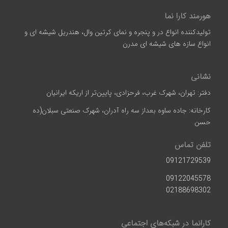
هورمند کارا نما
تولیدکننده انواع در و پنجره و نمای کرتین وال، هندریل شیشه ای و
انواع سازه‌ های شیشه‌ ای مدرن
نشانی
دفتر: تهران، شهرک غرب، فرحزادی، پایین‌تر از اریکه ایرانیان
کارخانه: جاده ساوه بعداز سه راه آدران، شهرک صنعتی سبلان(ده
حسن
تلفن تماس
09121729539
09122045578
02188698302
کارانما در شبکه‌های اجتماعی