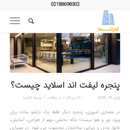
02188698302
پنجره لیفت اند اسلاید چیست؟
/
/
/
ژوئن 19, 2026
0 دیدگاه
در
مقالات
توسط
کارانما
در معماری امروزی، پنجره دیگر فقط یک بازشو ساده برای
ورود نور و هوا نیست؛ بلکه بخشی مهم از طراحی، آسایش،
عایق بندی و زیبایی ساختمان محسوب می شود. در بسیاری