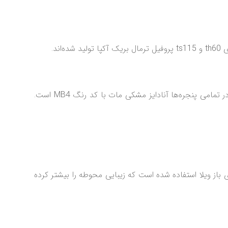
این پروژه در شهرک ساحلی گل‌ دریا یکی از زیباترین شهرک‌ های ساحلی منطقه وازیوار رویان واقع شده است. رنگ به کار برده شده در تمامی پنجره‌ها آنادایز مشکی مات با کد رنگ MB4 است.
از ویلا استفاده شده است که زیبایی محوطه را بیشتر کرده