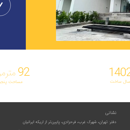
92
140
مترمر
ال ساخت
مساحت پنجر
نشانی
دفتر: تهران، شهرک غرب، فرحزادی، پایین‌تر از اریکه ایرانیان