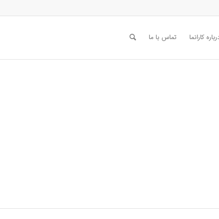
رباره کارانما
تماس با ما
حلی شهرک گل دریا