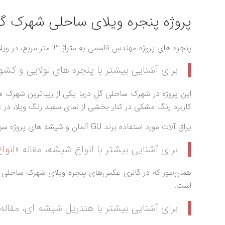
پروژه پنجره ویلای ساحلی شهرک گل
پنجره‌ های پروژه مهندس قاسمی به متراژ ۹۲ متر مربع، در ویلای شهرک ساحلی گل دریا به دو صورت لولایی و کشویی و با سیستم‌ های th60 و ts115 پروفیل ترمال بریک آکپا تولید شده‌اند.
برای آشنایی بیشتر با پنجره های لولایی و کشوی
کاربرد رنگ مشکی در کنار بخشی از نمای سفید رنگ ویلا، در
یراق آلات مورد استفاده برند GU آلمان و‌ شیشه‌ های‌ پروژه سوپرکیلیر سکوریت می‌باشد.
برای آشنایی بیشتر با انواع شیشه، مقاله «
انوا
همان‌طور که در گالری عکس‌های پنجره ویلای شهرک ساحلی مه
است.
برای آشنایی بیشتر با هندریل شیشه ای، مقاله 