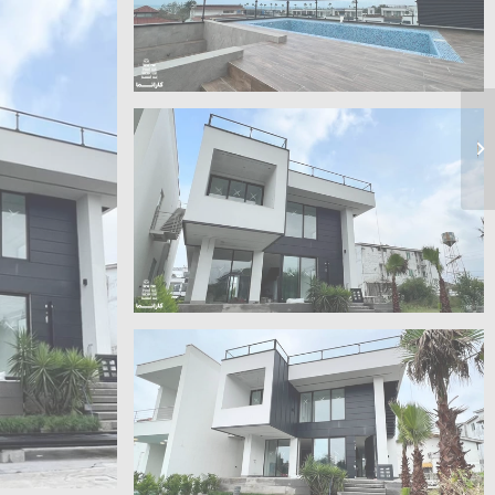
پنجره دوجداره ویستابست
تهران