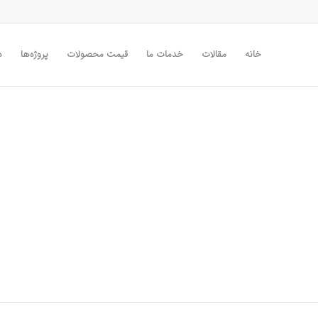
خانه
مقالات
خدمات ما
قیمت محصولات
پروژه‌ها
د
پنجره ویلای سا
مهندس قاسمی
شهرک گل دریا