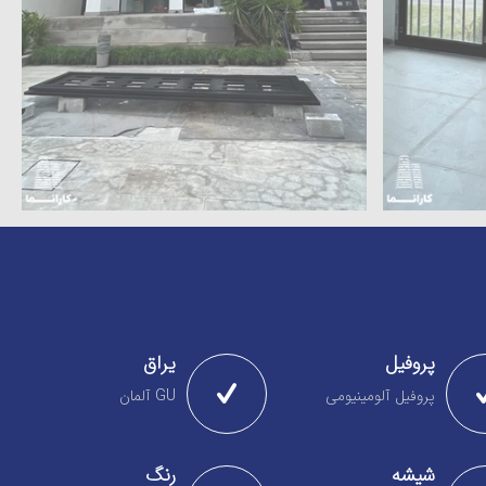
پروفیل
یراق
پروفیل آلومینیومی
GU آلمان
شیشه
رنگ