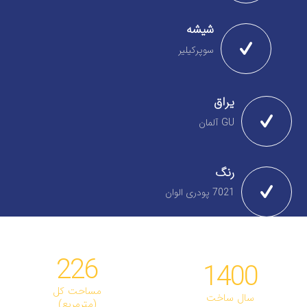
شیشه
سوپرکیلیر
یراق
GU آلمان
رنگ
7021 پودری الوان
226
1400
مساحت کل
سال ساخت
(مترمربع)