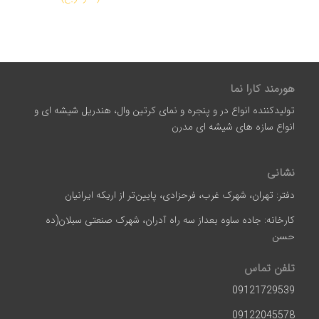
هورمند کارا نما
تولیدکننده انواع در و پنجره و نمای کرتین وال، هندریل شیشه ای و
انواع سازه‌ های شیشه‌ ای مدرن
نشانی
دفتر: تهران، شهرک غرب، فرحزادی، پایین‌تر از اریکه ایرانیان
کارخانه: جاده ساوه بعداز سه راه آدران، شهرک صنعتی سبلان(ده
حسن
تلفن تماس
09121729539
09122045578