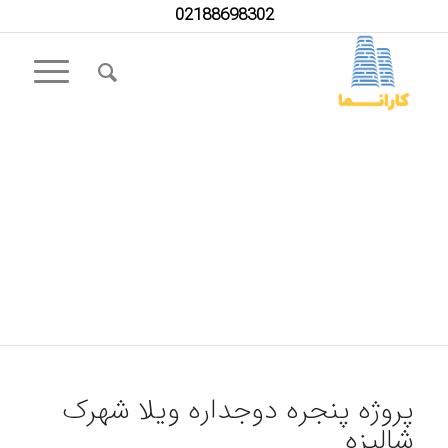
02188698302
پنجره دوجداره ویلا
شهرک شالیزه
مهندس اردوخانی
رویان، چهارباغ
پروژه پنجره دوجداره ویلا شهرک
شالیزه